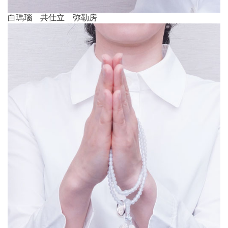
白瑪瑙 共仕立 弥勒房