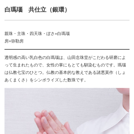
白瑪瑙 共仕立（銀環）
親珠・主珠・四天珠・ぼさ=白瑪瑙
房=弥勒房
透明感の高い乳白色の白瑪瑙は、山田念珠堂がこだわる研磨によ
って生まれたもので、女性の掌にもとても馴染むものです。瑪瑙
は仏教七宝のひとつ。仏教の基本的な教えである諸悪莫作（しょ
あくまくさ）をシンボライズした数珠です。