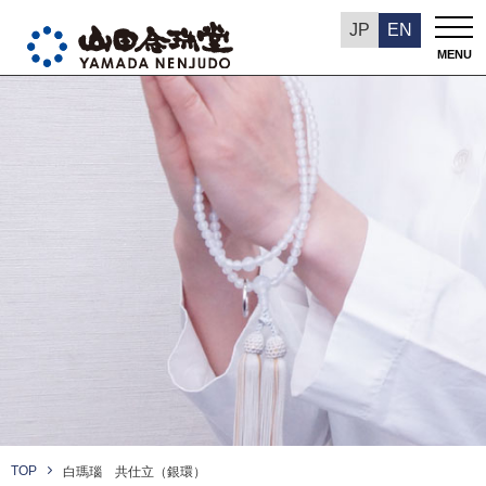
JP
EN
MENU
TOP
白瑪瑙 共仕立（銀環）