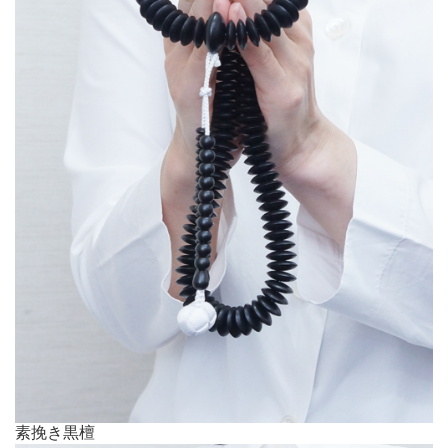
素挽き黒檀