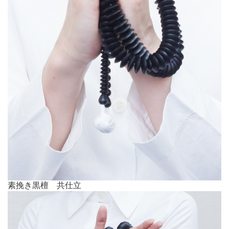
素挽き黒檀 共仕立