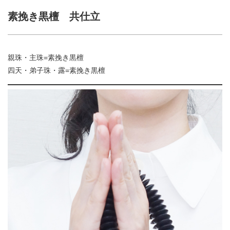
素挽き黒檀 共仕立
親珠・主珠=素挽き黒檀
四天・弟子珠・露=素挽き黒檀