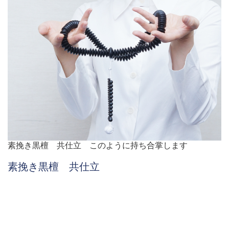
素挽き黒檀 共仕立 このように持ち合掌します
素挽き黒檀 共仕立