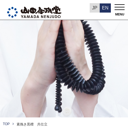
JP
EN
MENU
TOP
素挽き黒檀 共仕立