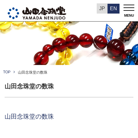
あさん堂
JP
EN
MENU
サステナビリティ
環境への取り組み
DXへの取り組み
TOP
山田念珠堂の数珠
山田念珠堂の数珠
採用情報
Language
山田念珠堂の数珠
English