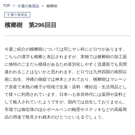
TOP
今週の推奨品
檳榔樹
今週の推奨品
檳榔樹 第296回目
今週ご紹介の檳榔樹については同じヤシ科にビロウがあります。
こちらの漢字も檳榔と表記されますが、実物では檳榔樹の加工面
に独特のごまだら模様があるため差別化しやすく流通面でも見間
違われることはないかと思われます。ビロウは九州四国の南部以
南に自生、沖縄の御嶽では神木とされており、檳榔樹はマレーシ
ア原産で未熟の種子が現地で生薬・染料・嗜好品・生活用品とし
て様々に利用されています。日本へも奈良時代には薬用や染料と
して輸入されていたようですが、国内では自生しておりません。
市場では御念珠のほかボールペンの軸受やステッキなどの高級商
品の用途で散見され銘木のひとつといえるでしょう。