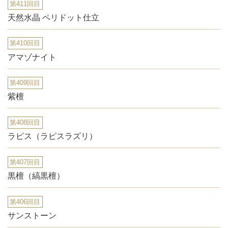
第411回目
天然水晶 ペリドット仕立
第410回目
アマゾナイト
第409回目
紫檀
第408回目
ラピス（ラピスラズリ）
第407回目
黒檀（縞黒檀）
第406回目
サンストーン