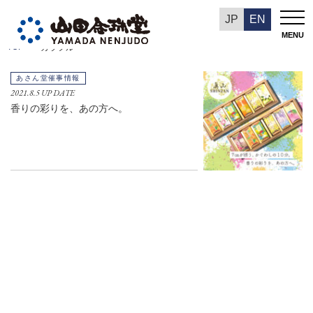
数珠の持ち方
カラフル
JP
EN
MENU
TOP
カラフル
あさん堂
あさん堂催事情報
2021.8.5 UP DATE
香りの彩りを、あの方へ。
サステナビリティ
環境への取り組み
DXへの取り組み
採用情報
Language