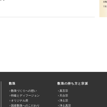
数珠
数珠の持ち方と宗派
数珠づくりへの想い
真言宗
特級とディフージョン
天台宗
オリジナル房
浄土宗
国産数珠へのこだわり
浄土真宗