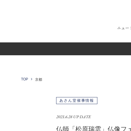
ニュー
TOP
京都
あさん堂催事情報
2021.6.28 UP DATE
仏師「松原瑞雲」仏像フ