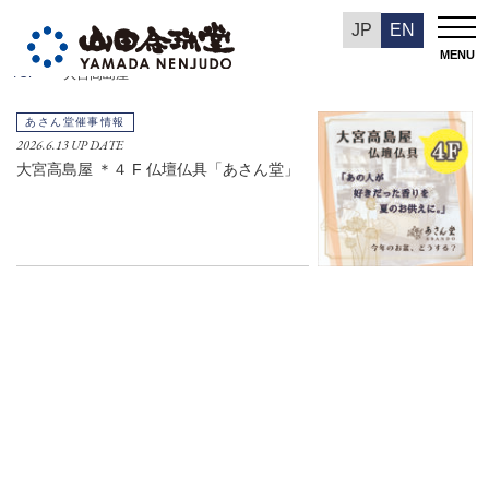
数珠の持ち方
大宮高島屋
JP
EN
MENU
TOP
大宮高島屋
あさん堂
あさん堂催事情報
2026.6.13 UP DATE
大宮高島屋 ＊４ F 仏壇仏具「あさん堂」
サステナビリティ
環境への取り組み
DXへの取り組み
採用情報
Language