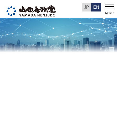
TOP
山田念珠堂のDX
JP
EN
MENU