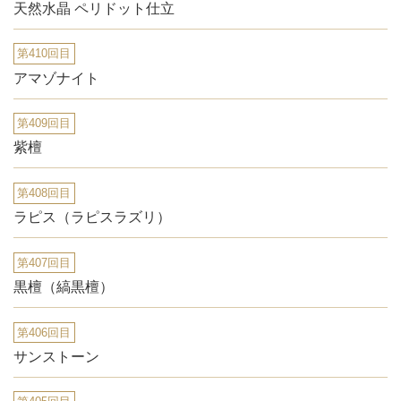
天然水晶 ペリドット仕立
第410回目
アマゾナイト
第409回目
紫檀
第408回目
ラピス（ラピスラズリ）
第407回目
黒檀（縞黒檀）
第406回目
サンストーン