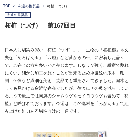
TOP
今週の推奨品
柘植（つげ）
今週の推奨品
柘植（つげ） 第167回目
日本人に馴染み深い「柘植（つげ）」。一生物の「柘植櫛」や丈
夫な「そろばん玉」「印鑑」など昔からの生活に密着した品々
で、ご存じの方も多いかと存じます。しなりが強く、緻密で割れ
にくい、細かな加工を施すことが出来るため浮世絵の版木、彫
刻、仏像など繊細な美術工芸品でも重用されてきました。庭木と
しても見かける身近な存在でしたが、徐々にその数を減らしてい
るようで最近では同属のシャムツゲやセイヨウツゲも含めて「柘
植」と呼ばれております。今週は、この逸材を「みかん玉」で組
み上げた迫力ある男性向けの一連です。