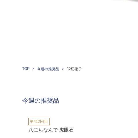
TOP
今週の推奨品
32切硝子
今週の推奨品
第412回目
八にちなんで 虎眼石