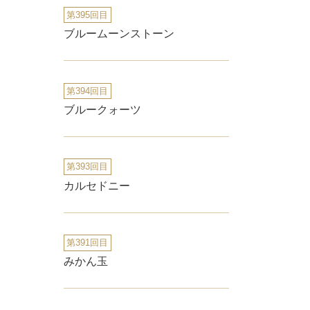
第395回目
ブルームーンストーン
第394回目
ブルークォーツ
第393回目
カルセドニー
第391回目
みかん玉