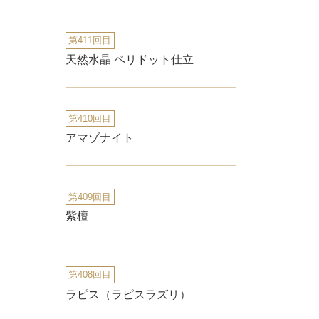
第411回目
天然水晶 ペリドット仕立
第410回目
アマゾナイト
第409回目
紫檀
第408回目
ラピス（ラピスラズリ）