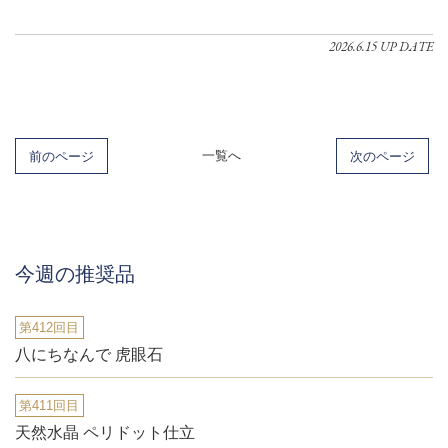
2026.6.15 UP DATE
前のページ
一覧へ
次のページ
今週の推奨品
第412回目
八にちなんで 虎眼石
第411回目
天然水晶 ペリドット仕立