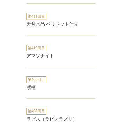
第411回目
天然水晶 ペリドット仕立
第410回目
アマゾナイト
第409回目
紫檀
第408回目
ラピス（ラピスラズリ）