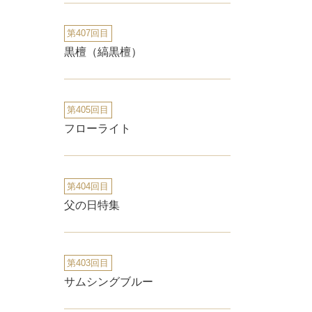
第407回目
黒檀（縞黒檀）
第405回目
フローライト
第404回目
父の日特集
第403回目
サムシングブルー