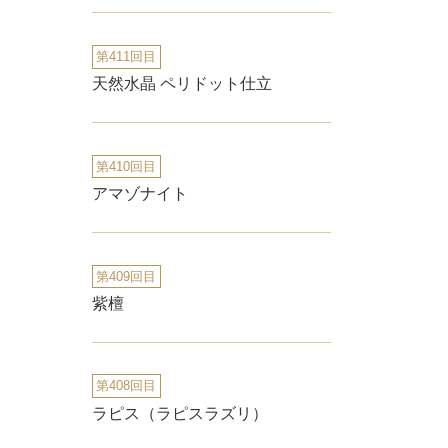
第411回目
天然水晶 ペリドット仕立
第410回目
アマゾナイト
第409回目
紫檀
第408回目
ラピス（ラピスラズリ）