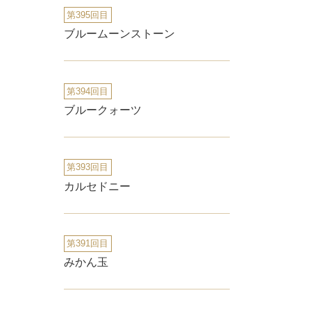
第395回目
ブルームーンストーン
第394回目
ブルークォーツ
第393回目
カルセドニー
第391回目
みかん玉