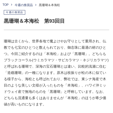
TOP
今週の推奨品
黒珊瑚＆本海松
今週の推奨品
黒珊瑚＆本海松 第93回目
珊瑚は古くから、世界各地で魔よけやお守りとして重用され、仏
教でも七宝のひとつと数えられており、御念珠に最適の材のひと
つ。今回ご紹介するのは「本海松」および「黒珊瑚」。どちらも
ブラックコーラル(ウミカラマツ・サビカラマツ・ネジリカラマツ)
と呼ばれる珊瑚で、深海の宝石珊瑚とは違い、比較的浅瀬に住む
「造礁珊瑚」の一種になります。原木は枝振りが松の木に似てい
る様子から、海松とも呼ばれており、弊社では、東シナ海産で木
目のような美しい文様が入ったものを「本海松」、ハワイ沖ミッ
ドウェイ産で無地のものを「黒珊瑚」と呼称しています。なお、
どちらも流通量も多くはありませんが「本海松」のほうが希少価
値が高いものになります。