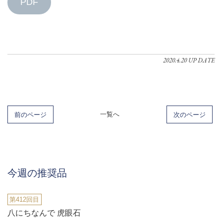
PDF
2020.4.20 UP DATE
前のページ
一覧へ
次のページ
今週の推奨品
第412回目
八にちなんで 虎眼石