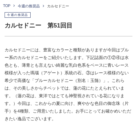
TOP
今週の推奨品
カルセドニー
今週の推奨品
カルセドニー 第51回目
カルセドニーには、豊富なカラーと種類がありますが今回はブル
ー系のカルセドニーをご紹介いたします。下記誌面の①②④は水
色とも、薄青とも言えない綺麗な乳白色系をベースに青いレース
模様が入った瑪瑙（アゲート）系統の石。③はレース模様のない
希少で高価な「ブルーカルセドニー（別名：玉髄）」。これら
は、その美しさからチベットでは、蓮の花にたとえられていま
す。（蓮の花は、東洋ではとても神聖視されている花になりま
す。）今回は、これからの夏に向け、爽やかな色目の御念珠（片
手）を4種類、ご用意いたしました。お手にとってお確かめいただ
きたい逸品でございます。