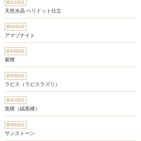
第411回目
天然水晶 ペリドット仕立
第410回目
アマゾナイト
第409回目
紫檀
第408回目
ラピス（ラピスラズリ）
第407回目
黒檀（縞黒檀）
第406回目
サンストーン