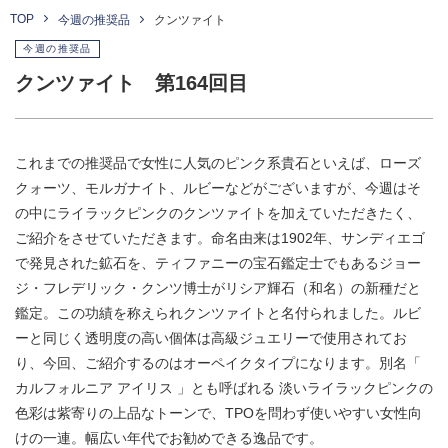
TOP
今週の推奨品
クンツァイト
今週の推奨品
クンツァイト 第164回目
これまでの推奨品で女性に人気のピンク系貴石といえば、ローズ
クォーツ、モルガナイト、ルビーなどがございますが、今週はそ
の中にライラックピンクのクンツァイトを加えていただきたく、
ご紹介をさせていただきます。命名由来は1902年、サンディエゴ
で発見された鉱石を、ティファニーの宝石鑑定士でもあるジョー
ジ・フレデリック・クンツ博士がリシア輝石（和名）の新種だと
鑑定。この功績を称えられクンツァイトと名付られました。ルビ
ーと同じく透明度の高い個体は高級ジュエリーで使用されてお
り、今回、ご紹介するのはオーペイクタイプになります。別名「
カルフォルニア アイリス 」とも呼ばれる 淡いライラックピンクの
色彩は紫寄りの上品なトーンで、TPOを問わず使いやすい女性向
けの一連。幅広い年代でお勧めできる逸品です。