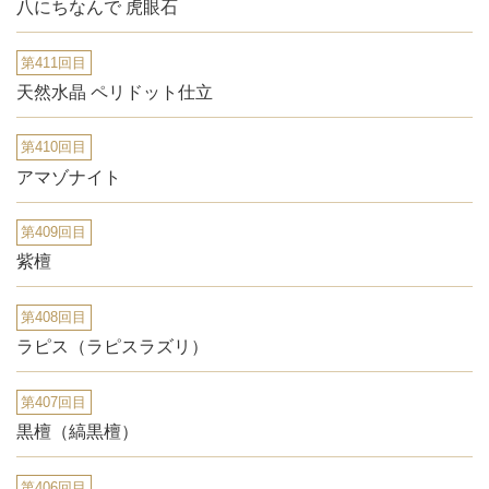
八にちなんで 虎眼石
第411回目
天然水晶 ペリドット仕立
第410回目
アマゾナイト
第409回目
紫檀
第408回目
ラピス（ラピスラズリ）
第407回目
黒檀（縞黒檀）
第406回目