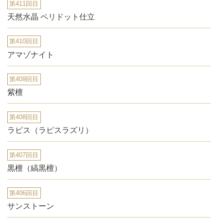
第411回目
天然水晶 ペリドット仕立
第410回目
アマゾナイト
第409回目
紫檀
第408回目
ラピス（ラピスラズリ）
第407回目
黒檀（縞黒檀）
第406回目
サンストーン