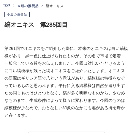
TOP
今週の推奨品
縞オニキス
今週の推奨品
縞オニキス 第285回目
第261回でオニキスをご紹介した際に、本来のオニキスは白い縞模
様があり、黒一色に仕上げられたものが、その名で市場で定着・
一般化している旨をお伝えしました。今回は対比いただけるよう
に白い縞模様が残った縞オニキスをご紹介いたします。オニキス
の語源はギリシア語で爪という意味があり、縞模様の特徴をなぞ
っているものと思われます。平行に入る縞模様は自然が造り出す
ため同じものはひとつとなく、縞が多く明瞭なものから、少なめ
なものまで、生成条件によって様々に変わります。今回のものは
縞模様が少なめで、おとなしい印象のなかにも趣がある御念珠か
と存じます。