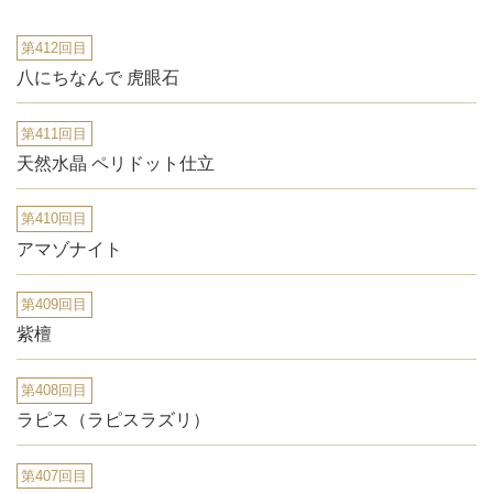
第412回目
八にちなんで 虎眼石
第411回目
天然水晶 ペリドット仕立
第410回目
アマゾナイト
第409回目
紫檀
第408回目
ラピス（ラピスラズリ）
第407回目