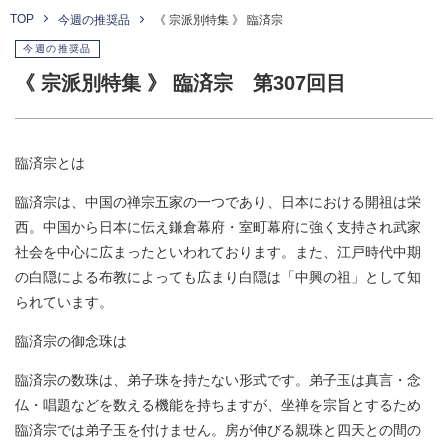
TOP
今週の推奨品
《 宗派別特集 》 臨済宗
今週の推奨品
《 宗派別特集 》 臨済宗 第307回目
臨済宗とは
臨済宗は、中国の禅宗五家の一つであり、日本における開祖は栄
西。中国から日本に伝え鎌倉幕府・室町幕府に強く支持され武家
社会を中心に広まったといわれております。また、江戸時代中期
の白隠による布教によっても広まり白隠は「中興の祖」として知
られています。
臨済宗の御念珠は
臨済宗の数珠は、弟子珠を持たない形式です。弟子玉は真言・念
仏・唱題などを数える機能を持ちますが、坐禅を宗旨とするため
臨済宗では弟子玉を付けません。房が伸びる親珠と四天との間の