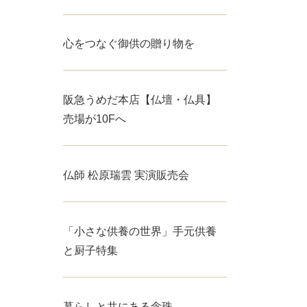
心をつなぐ御供の贈り物を
阪急うめだ本店【仏壇・仏具】
売場が10Fへ
仏師 松原瑞雲 実演販売会
「小さな供養の世界」手元供養
と厨子特集
暮らしと共にある念珠