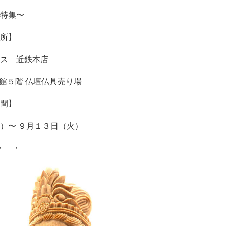
特集〜
所】
ス 近鉄本店
館５階 仏壇仏具売り場
間】
火）〜 ９月１３日（火）
・ ・