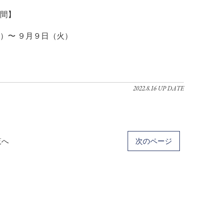
間】
土）〜 ９月９日（火）
2022.8.16 UP DATE
覧へ
次のページ