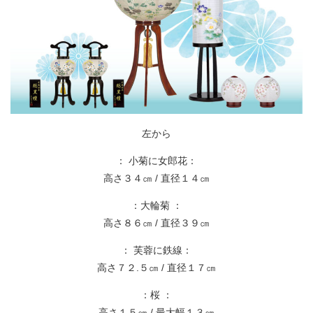
左から
： 小菊に女郎花：
高さ３４㎝ / 直径１４㎝
：大輪菊 ：
高さ８６㎝ / 直径３９㎝
： 芙蓉に鉄線：
高さ７２.５㎝ / 直径１７㎝
：桜 ：
高さ１５㎝ / 最大幅１３㎝