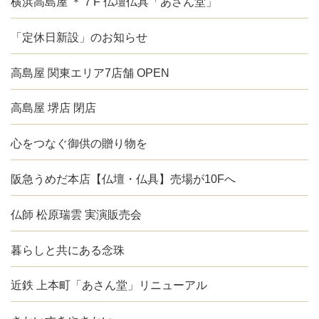
横浜高島屋 ＊７F 仏壇仏具「あさん堂」
「定休日新設」のお知らせ
高島屋 関東エリア7店舗 OPEN
高島屋 堺店 閉店
心をつなぐ御供の贈り物を
阪急うめだ本店【仏壇・仏具】売場が10Fへ
仏師 松原瑞雲 実演販売会
暮らしと共にある念珠
近鉄 上本町「あさん堂」リニューアル