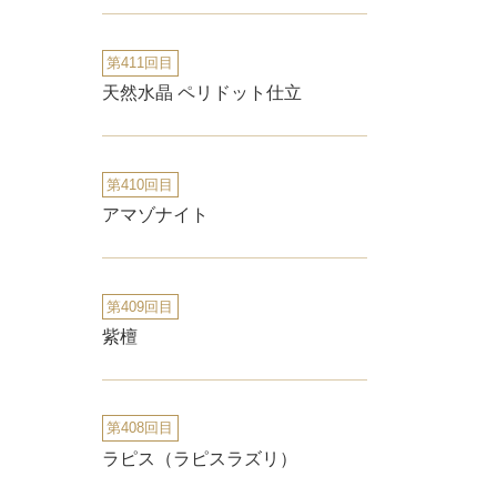
第411回目
天然水晶 ペリドット仕立
第410回目
アマゾナイト
第409回目
紫檀
第408回目
ラピス（ラピスラズリ）