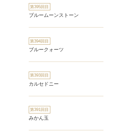
第395回目
ブルームーンストーン
第394回目
ブルークォーツ
第393回目
カルセドニー
第391回目
みかん玉