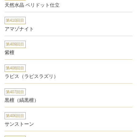
天然水晶 ペリドット仕立
第410回目
アマゾナイト
第409回目
紫檀
第408回目
ラピス（ラピスラズリ）
第407回目
黒檀（縞黒檀）
第406回目
サンストーン