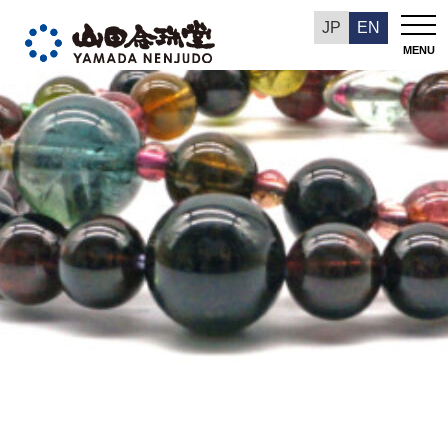
今週の推奨品
JP
EN
MENU