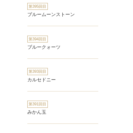
第395回目
ブルームーンストーン
第394回目
ブルークォーツ
第393回目
カルセドニー
第391回目
みかん玉