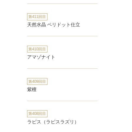
第411回目
天然水晶 ペリドット仕立
第410回目
アマゾナイト
第409回目
紫檀
第408回目
ラピス（ラピスラズリ）