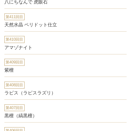
八にちなんで 虎眼石
第411回目
天然水晶 ペリドット仕立
第410回目
アマゾナイト
第409回目
紫檀
第408回目
ラピス（ラピスラズリ）
第407回目
黒檀（縞黒檀）
第406回目