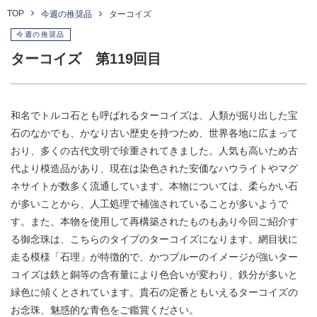
TOP
今週の推奨品
ターコイズ
今週の推奨品
ターコイズ 第119回目
和名でトルコ石とも呼ばれるターコイズは、人類が掘り出した宝
石のなかでも、かなり古い歴史を持つため、世界各地に広まって
おり、多くの古代文明で珍重されてきました。人気も高いため古
代より模造品があり、現在は染色された安価なハウライトやマグ
ネサイトが数多く流通しています。本物については、柔らかい石
が多いことから、人工処理で補強されていることが多いようで
す。また、本物を使用して再構築されたものもあり今回ご紹介す
る御念珠は、こちらのタイプのターコイズになります。網目状に
走る模様「石理」が特徴的で、かつブルーのイメージが強いター
コイズは鉄と銅等の含有量により色合いが変わり、鉄分が多いと
緑色に傾くとされています。貴石の定番ともいえるターコイズの
お念珠、魅惑的な青色をご鑑賞ください。