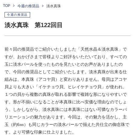
TOP
今週の推奨品
淡水真珠
今週の推奨品
淡水真珠 第122回目
前々回の推奨品でご紹介いたしました「天然水晶＆淡水真珠」で
すが、おかげさまで皆様よりご好評をいただいており、すべての
玉に淡水パールを使ったものを見たいとのお声がありましたの
で、今回の推奨品としてご紹介いたします。淡水真珠が出来る仕
組みは、本真珠（アコヤ貝）と変わりありません。母貝はアコヤ
貝よりも大きい「イケチョウ貝、ヒレイケチョウ貝」が使われ、
１つの貝から複数の真珠が取れる影響で複雑な形になりやすいで
す。形が不揃いになることが本真珠に比べ安価な理由なのでしょ
う。しかしながら、淡水真珠には本真珠にはない可憐なカラーバ
リエーションの魅力があります。今回は、その魅力を活かし、主
玉（約6㎜）も同じカラーの淡水パールで揃えた共仕立の御念珠で
す。より可憐な印象に仕上りました。