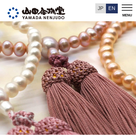
今週の推奨品
JP
EN
MENU