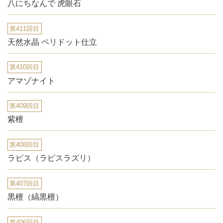
八にちなんで 虎眼石
第411回目
天然水晶 ペリドット仕立
第410回目
アマゾナイト
第409回目
紫檀
第408回目
ラピス（ラピスラズリ）
第407回目
黒檀（縞黒檀）
第406回目