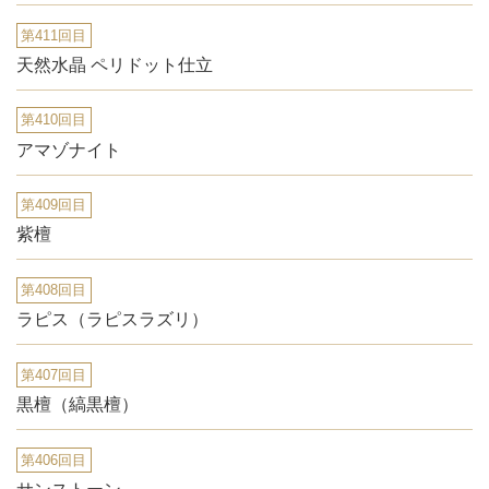
第411回目
天然水晶 ペリドット仕立
第410回目
アマゾナイト
第409回目
紫檀
第408回目
ラピス（ラピスラズリ）
第407回目
黒檀（縞黒檀）
第406回目