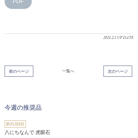
PDF
2021.2.1 UP DATE
前のページ
一覧へ
次のページ
今週の推奨品
第412回目
八にちなんで 虎眼石