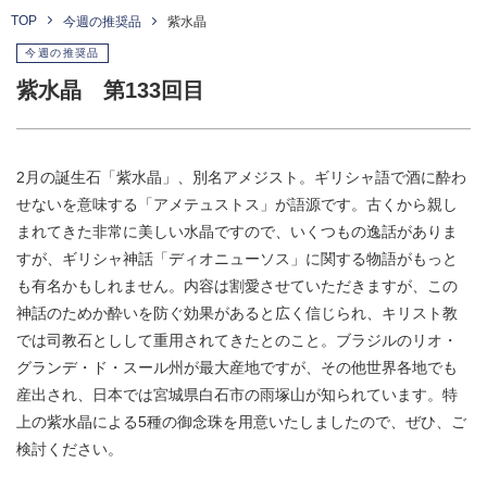
TOP
今週の推奨品
紫水晶
今週の推奨品
紫水晶 第133回目
2月の誕生石「紫水晶」、別名アメジスト。ギリシャ語で酒に酔わ
せないを意味する「アメテュストス」が語源です。古くから親し
まれてきた非常に美しい水晶ですので、いくつもの逸話がありま
すが、ギリシャ神話「ディオニューソス」に関する物語がもっと
も有名かもしれません。内容は割愛させていただきますが、この
神話のためか酔いを防ぐ効果があると広く信じられ、キリスト教
では司教石としして重用されてきたとのこと。ブラジルのリオ・
グランデ・ド・スール州が最大産地ですが、その他世界各地でも
産出され、日本では宮城県白石市の雨塚山が知られています。特
上の紫水晶による5種の御念珠を用意いたしましたので、ぜひ、ご
検討ください。