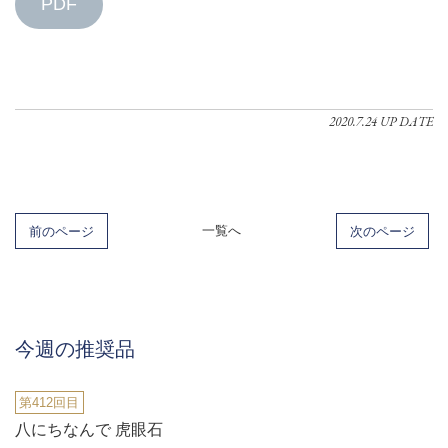
PDF
2020.7.24 UP DATE
前のページ
一覧へ
次のページ
今週の推奨品
第412回目
八にちなんで 虎眼石