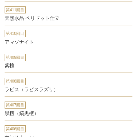
第411回目
天然水晶 ペリドット仕立
第410回目
アマゾナイト
第409回目
紫檀
第408回目
ラピス（ラピスラズリ）
第407回目
黒檀（縞黒檀）
第406回目