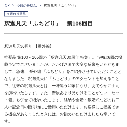
TOP
今週の推奨品
釈迦凡天「ふちどり」
今週の推奨品
釈迦凡天「ふちどり」 第106回目
釈迦凡天30周年 【番外編】
推奨品 第100～105回の「釈迦凡天30周年 特集」。当初は6回の掲
載予定でございましたが、おかげさまで大変な反響をいただきま
して、急遽、 番外編 「ふちどり」をご紹介させていただくことと
なりました。釈迦梵天に「ふちどり」のアクセントを加えること
で、従来の釈迦凡天とは、一味違う印象になり、あでやかに手元
を演出いたします。また、普段あまり見かけることがない「セッ
ト箱」も併せて紹介いたします。結納や金婚・銀婚式などのお二
人の記念日の贈り物にご活用いただけます。お客様にご提案でき
る機会がありましたときには、お勧めいただけましたら幸いで
す。