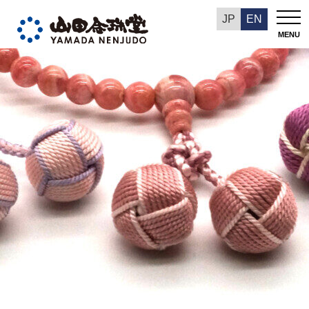
今週の推奨品
JP
EN
MENU