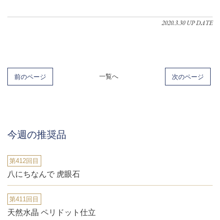
2020.3.30 UP DATE
前のページ
一覧へ
次のページ
今週の推奨品
第412回目
八にちなんで 虎眼石
第411回目
天然水晶 ペリドット仕立