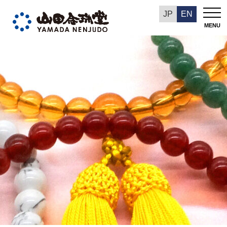
今週の推奨品
JP
EN
MENU