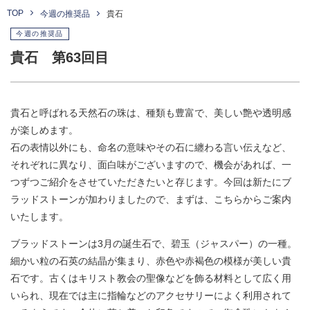
TOP
今週の推奨品
貴石
今週の推奨品
貴石 第63回目
貴石と呼ばれる天然石の珠は、種類も豊富で、美しい艶や透明感
が楽しめます。
石の表情以外にも、命名の意味やその石に纏わる言い伝えなど、
それぞれに異なり、面白味がございますので、機会があれば、一
つずつご紹介をさせていただきたいと存じます。今回は新たにブ
ラッドストーンが加わりましたので、まずは、こちらからご案内
いたします。
ブラッドストーンは3月の誕生石で、碧玉（ジャスパー）の一種。
細かい粒の石英の結晶が集まり、赤色や赤褐色の模様が美しい貴
石です。古くはキリスト教会の聖像などを飾る材料として広く用
いられ、現在では主に指輪などのアクセサリーによく利用されて