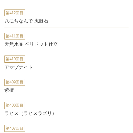
第412回目
八にちなんで 虎眼石
第411回目
天然水晶 ペリドット仕立
第410回目
アマゾナイト
第409回目
紫檀
第408回目
ラピス（ラピスラズリ）
第407回目