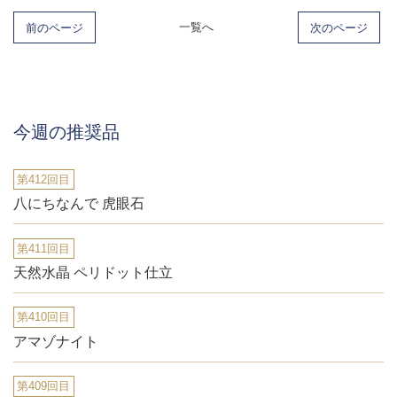
前のページ
一覧へ
次のページ
今週の推奨品
第412回目
八にちなんで 虎眼石
第411回目
天然水晶 ペリドット仕立
第410回目
アマゾナイト
第409回目