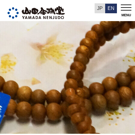
今週の推奨品
JP
EN
MENU