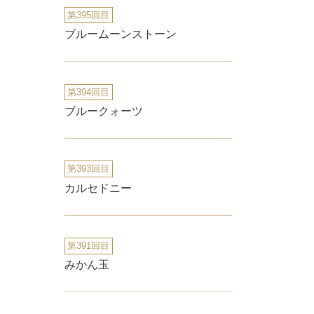
第395回目
ブルームーンストーン
第394回目
ブルークォーツ
第393回目
カルセドニー
第391回目
みかん玉