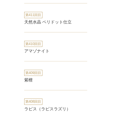
第411回目
天然水晶 ペリドット仕立
第410回目
アマゾナイト
第409回目
紫檀
第408回目
ラピス（ラピスラズリ）