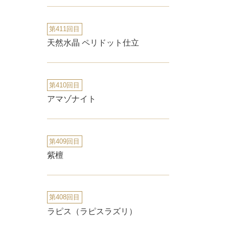
第411回目
天然水晶 ペリドット仕立
第410回目
アマゾナイト
第409回目
紫檀
第408回目
ラピス（ラピスラズリ）