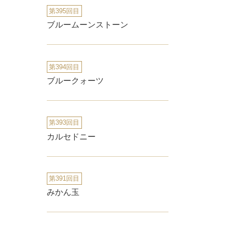
第395回目
ブルームーンストーン
第394回目
ブルークォーツ
第393回目
カルセドニー
第391回目
みかん玉