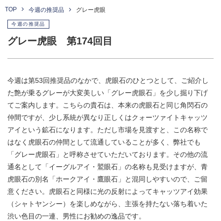
TOP
今週の推奨品
グレー虎眼
今週の推奨品
グレー虎眼 第174回目
今週は第53回推奨品のなかで、虎眼石のひとつとして、ご紹介し
た艶が乗るグレーが大変美しい「グレー虎眼石」を少し掘り下げ
てご案内します。こちらの貴石は、本来の虎眼石と同じ角閃石の
仲間ですが、少し系統が異なり正しくはクォーツァイトキャッツ
アイという鉱石になります。ただし市場を見渡すと、この名称で
はなく虎眼石の仲間として流通していることが多く、弊社でも
「グレー虎眼石」と呼称させていただいております。その他の流
通名として「イーグルアイ・鷲眼石」の名称も見受けますが、青
虎眼石の別名「ホークアイ・鷹眼石」と混同しやすいので、ご留
意ください。虎眼石と同様に光の反射によってキャッツアイ効果
（シャトヤンシー）を楽しめながら、主張を持たない落ち着いた
渋い色目の一連、男性にお勧めの逸品です。