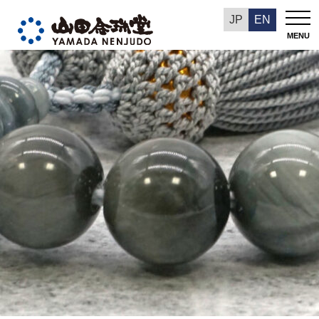
今週の推奨品
JP
EN
MENU