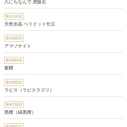
八にちなんで 虎眼石
第411回目
天然水晶 ペリドット仕立
第410回目
アマゾナイト
第409回目
紫檀
第408回目
ラピス（ラピスラズリ）
第407回目
黒檀（縞黒檀）
第406回目