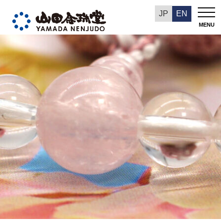
今週の推奨品
JP
EN
MENU