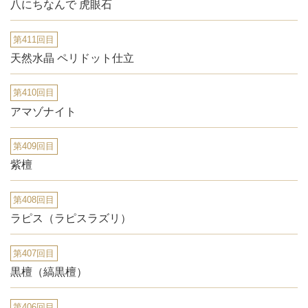
八にちなんで 虎眼石
第411回目
天然水晶 ペリドット仕立
第410回目
アマゾナイト
第409回目
紫檀
第408回目
ラピス（ラピスラズリ）
第407回目
黒檀（縞黒檀）
第406回目