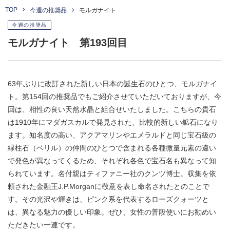
TOP
今週の推奨品
モルガナイト
今週の推奨品
モルガナイト 第193回目
63年ぶりに改訂された新しい日本の誕生石のひとつ、モルガナイ
ト。第154回の推奨品でもご紹介させていただいておりますが、今
回は、相性の良い天然水晶と組合せいたしました。こちらの貴石
は1910年にマダガスカルで発見された、比較的新しい鉱石になり
ます。知名度の高い、アクアマリンやエメラルドと同じ宝石級の
緑柱石（ベリル）の仲間のひとつで含まれる各種微量元素の違い
で発色が異なってくるため、それぞれ各色で宝石名も異なって知
られています。名付親はティファニー社のクンツ博士。収集を依
頼された金融王J.P.Morganに敬意を表し命名されたとのことで
す。その光沢や輝きは、ピンク系を代表するローズクォーツと
は、異なる魅力の優しい印象。ぜひ、女性の普段使いにお勧めい
ただきたい一連です。