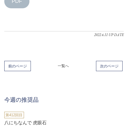
PDF
2022.4.11 UP DATE
前のページ
一覧へ
次のページ
今週の推奨品
第412回目
八にちなんで 虎眼石