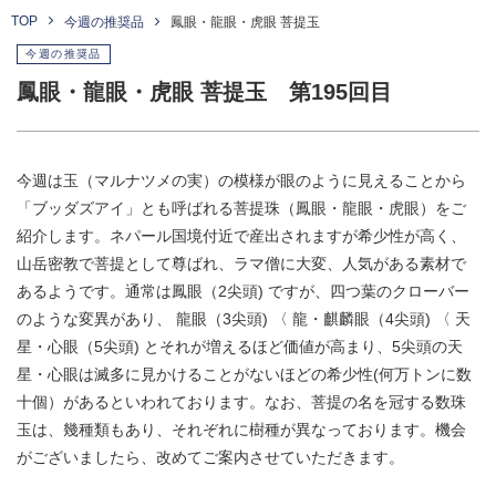
TOP
今週の推奨品
鳳眼・龍眼・虎眼 菩提玉
今週の推奨品
鳳眼・龍眼・虎眼 菩提玉 第195回目
今週は玉（マルナツメの実）の模様が眼のように見えることから
「ブッダズアイ」とも呼ばれる菩提珠（鳳眼・龍眼・虎眼）をご
紹介します。ネパール国境付近で産出されますが希少性が高く、
山岳密教で菩提として尊ばれ、ラマ僧に大変、人気がある素材で
あるようです。通常は鳳眼（2尖頭) ですが、四つ葉のクローバー
のような変異があり、 龍眼（3尖頭) 〈 龍・麒麟眼（4尖頭) 〈 天
星・心眼（5尖頭) とそれが増えるほど価値が高まり、5尖頭の天
星・心眼は滅多に見かけることがないほどの希少性(何万トンに数
十個）があるといわれております。なお、菩提の名を冠する数珠
玉は、幾種類もあり、それぞれに樹種が異なっております。機会
がございましたら、改めてご案内させていただきます。