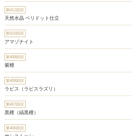
第411回目
天然水晶 ペリドット仕立
第410回目
アマゾナイト
第409回目
紫檀
第408回目
ラピス（ラピスラズリ）
第407回目
黒檀（縞黒檀）
第406回目