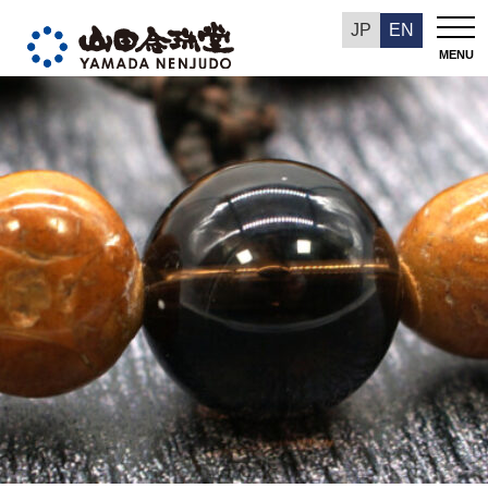
今週の推奨品
JP
EN
MENU