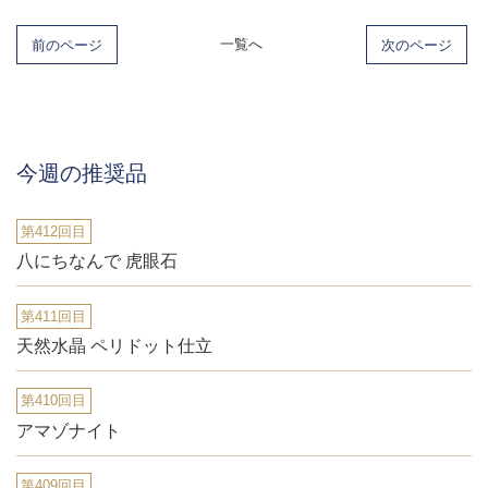
前のページ
一覧へ
次のページ
今週の推奨品
第412回目
八にちなんで 虎眼石
第411回目
天然水晶 ペリドット仕立
第410回目
アマゾナイト
第409回目