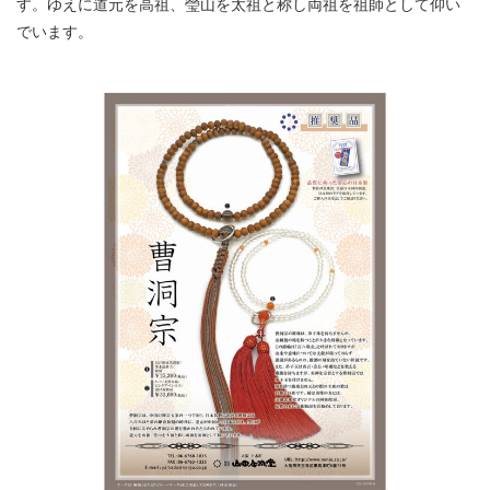
す。ゆえに道元を高祖、瑩山を太祖と称し両祖を祖師として仰い
でいます。