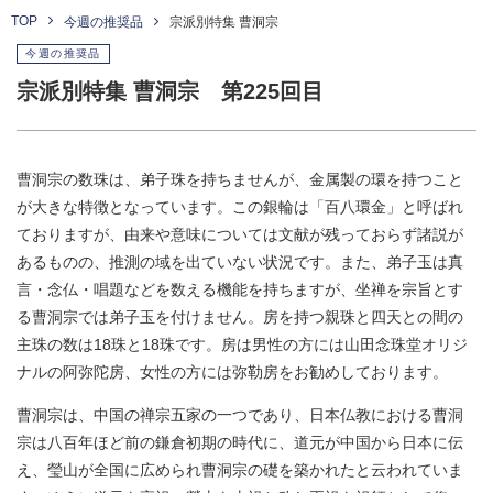
TOP
今週の推奨品
宗派別特集 曹洞宗
今週の推奨品
宗派別特集 曹洞宗 第225回目
曹洞宗の数珠は、弟子珠を持ちませんが、金属製の環を持つこと
が大きな特徴となっています。この銀輪は「百八環金」と呼ばれ
ておりますが、由来や意味については文献が残っておらず諸説が
あるものの、推測の域を出ていない状況です。また、弟子玉は真
言・念仏・唱題などを数える機能を持ちますが、坐禅を宗旨とす
る曹洞宗では弟子玉を付けません。房を持つ親珠と四天との間の
主珠の数は18珠と18珠です。房は男性の方には山田念珠堂オリジ
ナルの阿弥陀房、女性の方には弥勒房をお勧めしております。
曹洞宗は、中国の禅宗五家の一つであり、日本仏教における曹洞
宗は八百年ほど前の鎌倉初期の時代に、道元が中国から日本に伝
え、瑩山が全国に広められ曹洞宗の礎を築かれたと云われていま