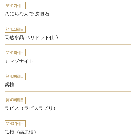
第412回目
八にちなんで 虎眼石
第411回目
天然水晶 ペリドット仕立
第410回目
アマゾナイト
第409回目
紫檀
第408回目
ラピス（ラピスラズリ）
第407回目
黒檀（縞黒檀）