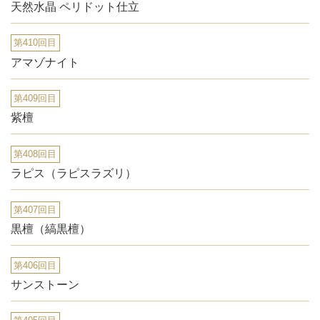
天然水晶 ペリドット仕立
第410回目
アマゾナイト
第409回目
紫檀
第408回目
ラピス（ラピスラズリ）
第407回目
黒檀（縞黒檀）
第406回目
サンストーン