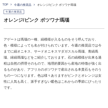
TOP
今週の推奨品
オレンジ/ピンク ボツワナ瑪瑙
今週の推奨品
オレンジ/ピンク ボツワナ瑪瑙
アゲートは瑪瑙の一種、縞模様が入るものをそう呼んでおり、
色・模様によっても名が付けられています。今週の推奨品では今
までに縞オニキス、サードオニキスマダガスカル瑪瑙、青縞瑪
瑙、緑縞瑪瑙などをご紹介しております。石の縞模様が出来る過
程は自然の摂理そのもので、地理的要因から産地の特徴が強く出
るものがあり、アフリカのボツワナで産出される本貴石もそのう
ちの一つになります。色は様々ありますがピンクとオレンジは女
性に人気も高く、派手すぎない暖色はこれからの季節にぴったり
です。