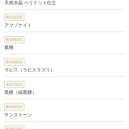
天然水晶 ペリドット仕立
第410回目
アマゾナイト
第409回目
紫檀
第408回目
ラピス（ラピスラズリ）
第407回目
黒檀（縞黒檀）
第406回目
サンストーン