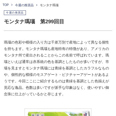
TOP
今週の推奨品
モンタナ瑪瑙
今週の推奨品
モンタナ瑪瑙 第299回目
瑪瑙の色彩や模様の入り方は千差万別で産地によって異なる個性
を持ちます。モンタナ瑪瑙も産地特有の特徴があり、アメリカの
モンタナ州で産出されることからこの名前で呼ばれています。瑪
瑙といえば通常は赤系統の色を基調としたものが多いですが、市
場を見ますとモンタナ瑪瑙には青緑を基調としたカラフルなもの
や、個性的な模様のモスアゲート・ピクチャーアゲートがあるよ
うです。今回ここにご紹介するものは青緑を基調とした色揃えが
見応な逸品。色数は多いですが派手な印象はなく、使いやすい御
念珠に仕上がっているかと存じます。