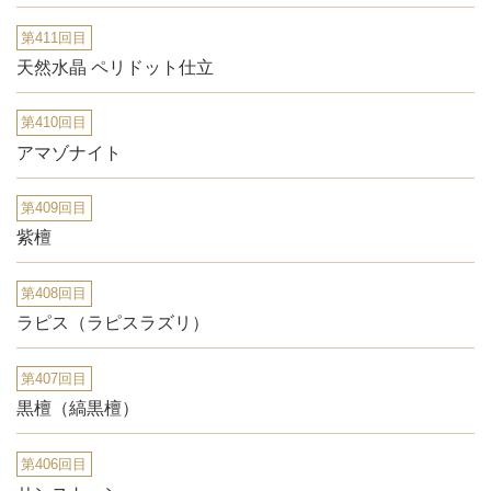
第411回目
天然水晶 ペリドット仕立
第410回目
アマゾナイト
第409回目
紫檀
第408回目
ラピス（ラピスラズリ）
第407回目
黒檀（縞黒檀）
第406回目