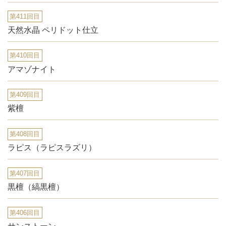
第411回目
天然水晶 ペリドット仕立
第410回目
アマゾナイト
第409回目
紫檀
第408回目
ラピス（ラピスラズリ）
第407回目
黒檀（縞黒檀）
第406回目