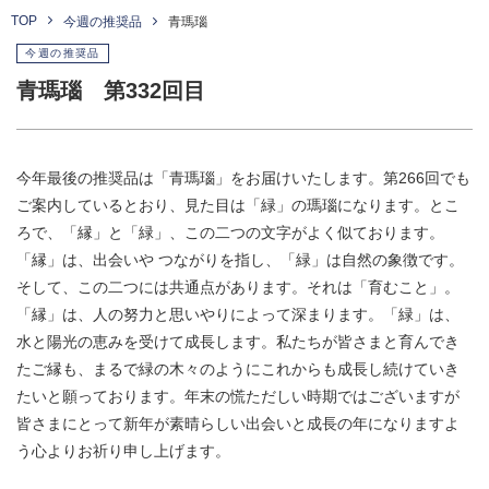
TOP
今週の推奨品
青瑪瑙
今週の推奨品
青瑪瑙 第332回目
今年最後の推奨品は「青瑪瑙」をお届けいたします。第266回でも
ご案内しているとおり、見た目は「緑」の瑪瑙になります。とこ
ろで、「縁」と「緑」、この二つの文字がよく似ております。
「縁」は、出会いや つながりを指し、「緑」は自然の象徴です。
そして、この二つには共通点があります。それは「育むこと」。
「縁」は、人の努力と思いやりによって深まります。「緑」は、
水と陽光の恵みを受けて成長します。私たちが皆さまと育んでき
たご縁も、まるで緑の木々のようにこれからも成長し続けていき
たいと願っております。年末の慌ただしい時期ではございますが
皆さまにとって新年が素晴らしい出会いと成長の年になりますよ
う心よりお祈り申し上げます。