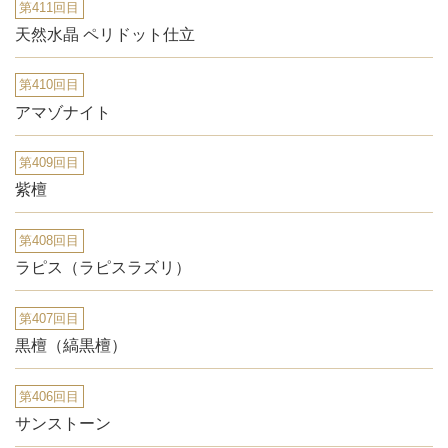
第411回目
天然水晶 ペリドット仕立
第410回目
アマゾナイト
第409回目
紫檀
第408回目
ラピス（ラピスラズリ）
第407回目
黒檀（縞黒檀）
第406回目
サンストーン