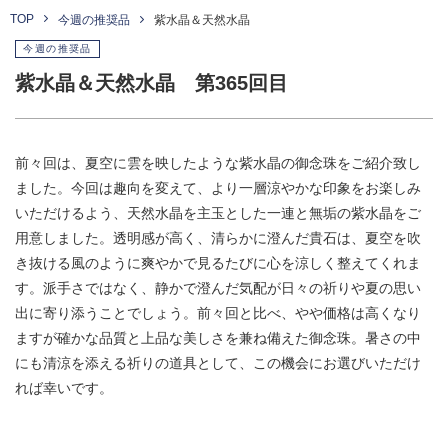
TOP
今週の推奨品
紫水晶＆天然水晶
今週の推奨品
紫水晶＆天然水晶 第365回目
前々回は、夏空に雲を映したような紫水晶の御念珠をご紹介致し
ました。今回は趣向を変えて、より一層涼やかな印象をお楽しみ
いただけるよう、天然水晶を主玉とした一連と無垢の紫水晶をご
用意しました。透明感が高く、清らかに澄んだ貴石は、夏空を吹
き抜ける風のように爽やかで見るたびに心を涼しく整えてくれま
す。派手さではなく、静かで澄んだ気配が日々の祈りや夏の思い
出に寄り添うことでしょう。前々回と比べ、やや価格は高くなり
ますが確かな品質と上品な美しさを兼ね備えた御念珠。暑さの中
にも清涼を添える祈りの道具として、この機会にお選びいただけ
れば幸いです。