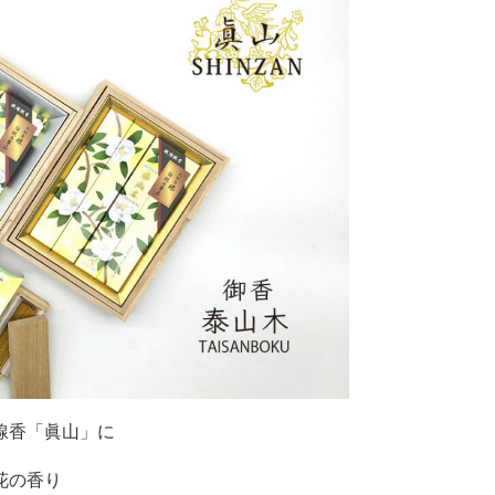
線香「眞山」に
花の香り