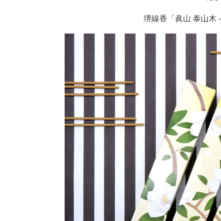
堺線香「眞山 泰山木 -T