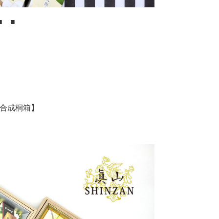
■ ■
【合成桐箱】