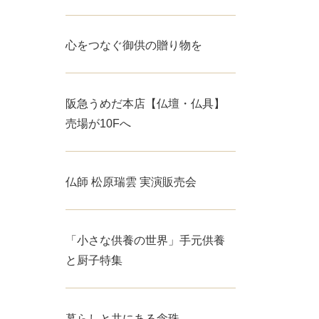
心をつなぐ御供の贈り物を
阪急うめだ本店【仏壇・仏具】
売場が10Fへ
仏師 松原瑞雲 実演販売会
「小さな供養の世界」手元供養
と厨子特集
暮らしと共にある念珠