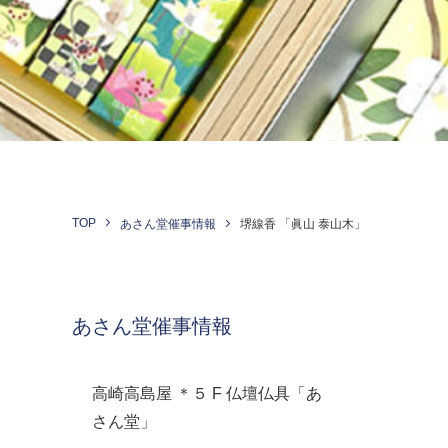
TOP
あさん堂催事情報
堺線香 「眞山 泰山木」
あさん堂催事情報
高崎高島屋 ＊５ F 仏壇仏具「あ
さん堂」