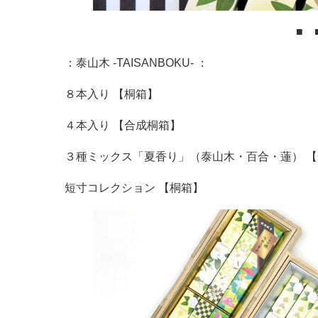
■ 
：泰山木 -TAISANBOKU- ：
８本入り 【桐箱】
４本入り 【合成桐箱】
３種ミックス「夏香り」（泰山木・百合・蓮） 
短寸コレクション 【桐箱】