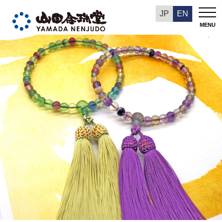
今週の推奨品
JP
EN
MENU