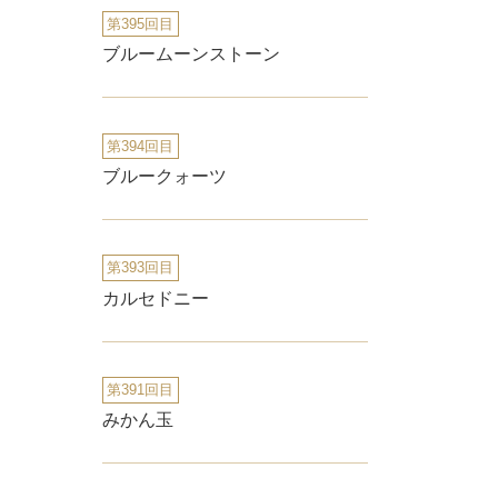
第395回目
ブルームーンストーン
第394回目
ブルークォーツ
第393回目
カルセドニー
第391回目
みかん玉