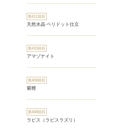
第411回目
天然水晶 ペリドット仕立
第410回目
アマゾナイト
第409回目
紫檀
第408回目
ラピス（ラピスラズリ）