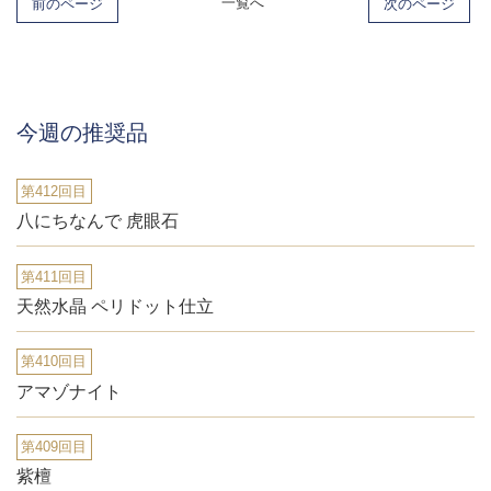
前のページ
一覧へ
次のページ
今週の推奨品
第412回目
八にちなんで 虎眼石
第411回目
天然水晶 ペリドット仕立
第410回目
アマゾナイト
第409回目
紫檀