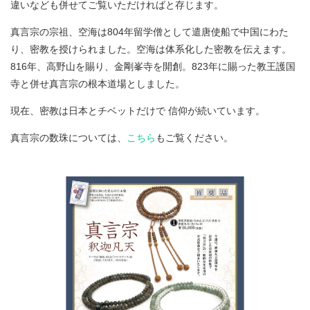
違いなども併せてご覧いただければと存じます。
真言宗の宗祖、空海は804年留学僧として遣唐使船で中国にわた
り、密教を授けられました。空海は体系化した密教を伝えます。
816年、高野山を賜り、金剛峯寺を開創。823年に賜った教王護国
寺と併せ真言宗の根本道場としました。
現在、密教は日本とチベットだけで 信仰が続いています。
真言宗の数珠については、
こちら
もご覧ください。