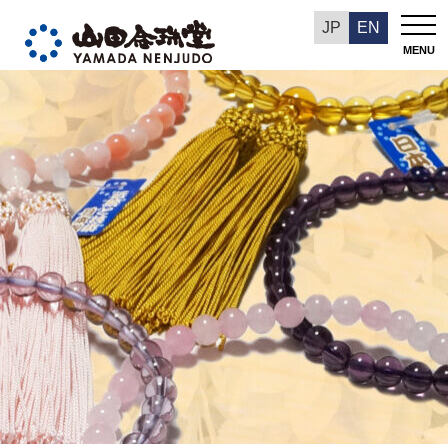
今週の推奨品
JP
EN
MENU