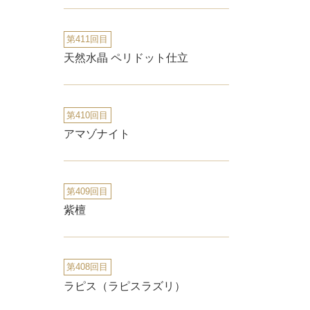
第411回目
天然水晶 ペリドット仕立
第410回目
アマゾナイト
第409回目
紫檀
第408回目
ラピス（ラピスラズリ）