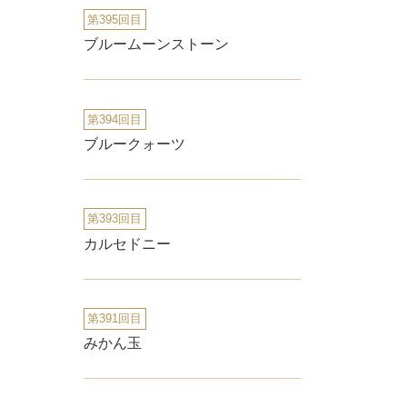
第395回目
ブルームーンストーン
第394回目
ブルークォーツ
第393回目
カルセドニー
第391回目
みかん玉